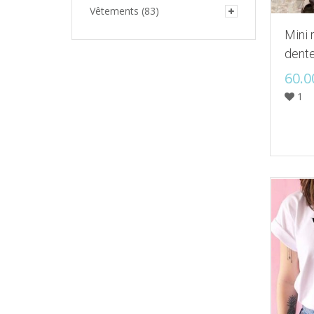
Vêtements
(83)
Mini 
dente
60.0
1