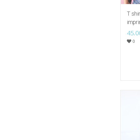
T shi
impr
45.0
0