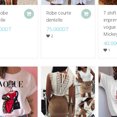
robe
Robe courte
T shift
Add to cart
Add to cart
lle
dentelle
impri
vogue 
00
DT
75.000
DT
Micke
2
40.00
1
Ajouter à mes favoris
Ajouter à mes favoris