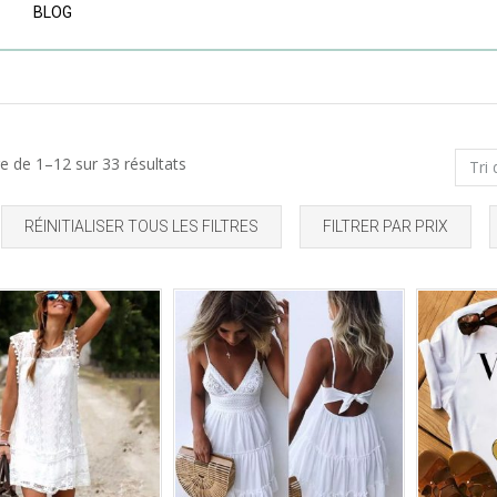
BLOG
Trié
e de 1–12 sur 33 résultats
du
RÉINITIALISER TOUS LES FILTRES
FILTRER PAR PRIX
plus
récent
au
Ajouter à mes favoris
Ajouter à mes favoris
plus
ancien