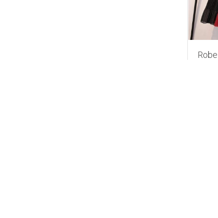
Robe 
en so
110.
0