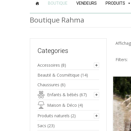
to
BOUTIQUE
VENDEURS
PRODUITS
content
Boutique Rahma
Affichag
Categories
Filters:
Accessoires
(8)
Beauté & Cosmétique
(14)
Chaussures
(6)
Enfants & bébés
(67)
Maison & Déco
(4)
Produits naturels
(2)
Sacs
(23)