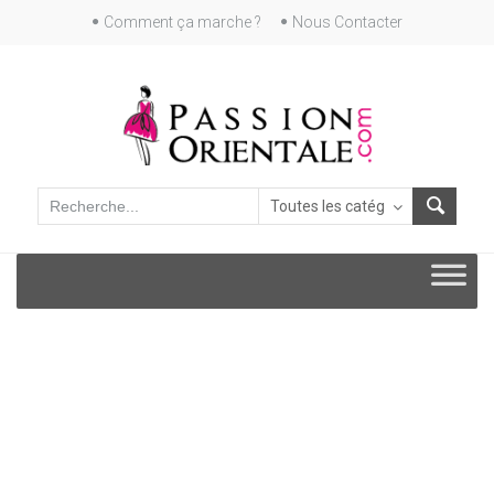
Skip
Comment ça marche ?
Nous Contacter
to
content
Skip
to
content